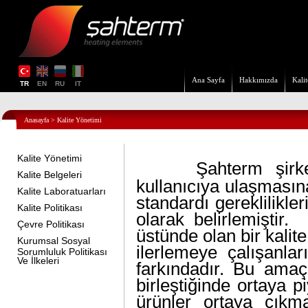
Ana Sayfa
Hakkımızda
Kalit
TR
EN
RU
IT
Anasayfa
>
Kalite Yönetimi
Kalite Yönetimi
Şahterm şirke
Kalite Belgeleri
kullanıcıya ulaşması
Kalite Laboratuarları
standardı gereklilikle
Kalite Politikası
olarak belirlemiştir.
Çevre Politikası
üstünde olan bir kali
Kurumsal Sosyal
ilerlemeye çalışanla
Sorumluluk Politikası
Ve İlkeleri
farkındadır. Bu amaçl
birleştiğinde ortaya p
ürünler ortaya çıkm