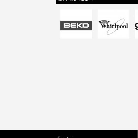
BİZİ TERCİH EDENLER