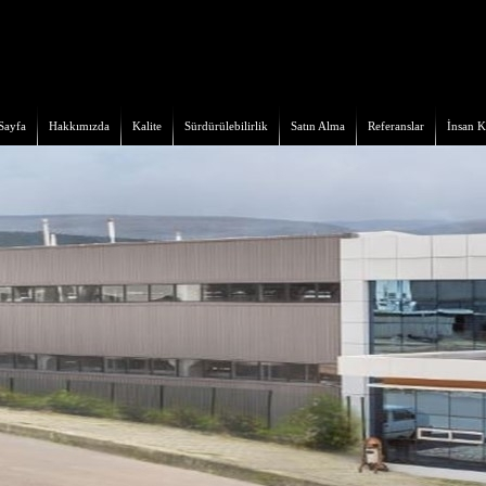
Sayfa
Hakkımızda
Kalite
Sürdürülebilirlik
Satın Alma
Referanslar
İnsan K