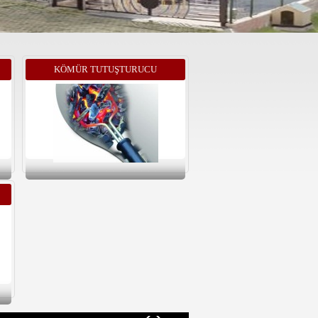
KÖMÜR TUTUŞTURUCU
REZISTANSLARI