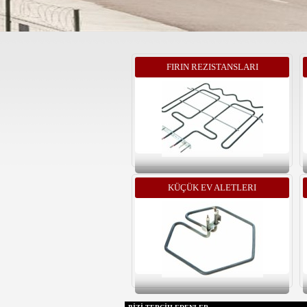
FIRIN REZISTANSLARI
KÜÇÜK EV ALETLERI
REZISTANSLARI