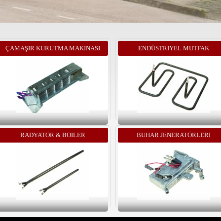
ÇAMAŞIR KURUTMA MAKINASI
ENDÜSTRIYEL MUTFAK
REZISTANSLARI
REZISTANSLARI
RADYATÖR & BOILER
BUHAR JENERATÖRLERI
REZISTANSLARI