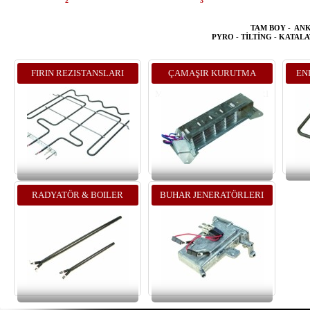
2
3
TAM BOY - ANK
PYRO - TİLTİNG -
KATALA
FIRIN REZISTANSLARI
ÇAMAŞIR KURUTMA
EN
MAKINASI REZISTANSLARI
RADYATÖR & BOILER
BUHAR JENERATÖRLERI
REZISTANSLARI