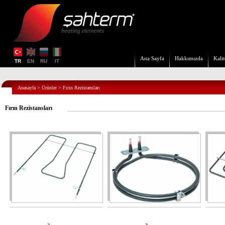
Ana Sayfa
Hakkımızda
Kalit
TR
EN
RU
IT
Anasayfa
>
Ürünler
>
Fırın Rezistansları
Fırın Rezistansları