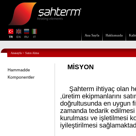
Ana Sayfa
Hakkımızda
Kalit
TR
EN
RU
IT
Anasayfa
>
Satın Alma
MİSYON
Hammadde
Komponentler
Şahterm ihtiyaç olan h
,üretim ekipmanlarını satı
doğrultusunda en uygun fi
zamanda tedarik edilmesi 
kurulması ve işletilmesi k
iyileştirilmesi sağlamaktad