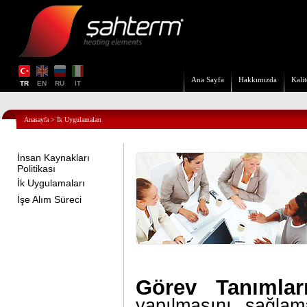
Ana Sayfa
Hakkımızda
Kalit
TR
EN
RU
IT
Anasayfa
>
İk Uygulamaları
İnsan Kaynakları
Politikası
İk Uygulamaları
İşe Alım Süreci
Görev Tanımları
yapılmasını sağla