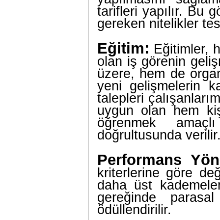
tarifleri yapılır. B
gereken nitelikler tesp
Eğitim:
Eğitimler, 
olan iş görenin gel
üzere, hem de organ
yeni gelişmelerin ka
talepleri çalışanları
uygun olan hem kişi
öğrenmek amaçlı e
doğrultusunda veri
Performans Yöne
kriterlerine göre değ
daha üst kademelere 
gereğinde parasa
ödüllendirilir.