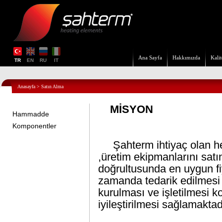
Ana Sayfa
Hakkımızda
Kalit
TR
EN
RU
IT
Anasayfa
>
Satın Alma
MİSYON
Hammadde
Komponentler
Şahterm ihtiyaç olan h
,üretim ekipmanlarını satı
doğrultusunda en uygun fi
zamanda tedarik edilmesi 
kurulması ve işletilmesi k
iyileştirilmesi sağlamaktad