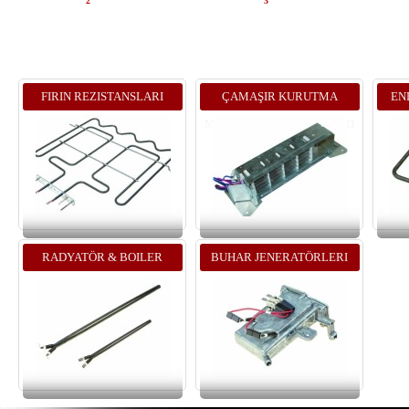
2
3
FIRIN REZISTANSLARI
ÇAMAŞIR KURUTMA
EN
MAKINASI REZISTANSLARI
RADYATÖR & BOILER
BUHAR JENERATÖRLERI
REZISTANSLARI