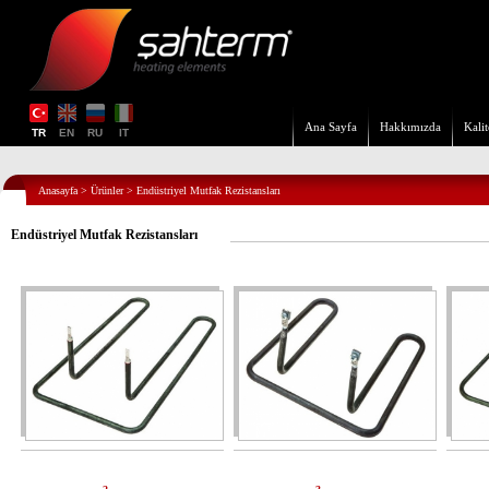
Ana Sayfa
Hakkımızda
Kalit
TR
EN
RU
IT
Anasayfa
>
Ürünler
>
Endüstriyel Mutfak Rezistansları
Endüstriyel Mutfak Rezistansları