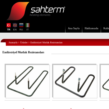
Ana Sayfa
Hakkımızda
Kalit
TR
EN
RU
IT
Anasayfa
>
Ürünler
>
Endüstriyel Mutfak Rezistansları
Endüstriyel Mutfak Rezistansları