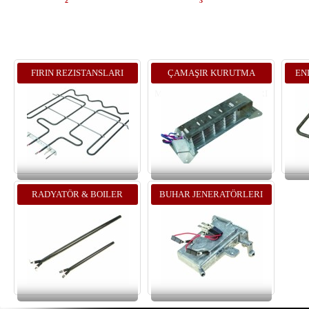
2
3
FIRIN REZISTANSLARI
ÇAMAŞIR KURUTMA
EN
MAKINASI REZISTANSLARI
RADYATÖR & BOILER
BUHAR JENERATÖRLERI
REZISTANSLARI